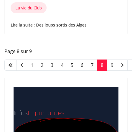
La vie du Club
Lire la suite : Des loups sortis des Alpes
Page 8 sur 9
1
2
3
4
5
6
7
8
9
Infos
Importantes