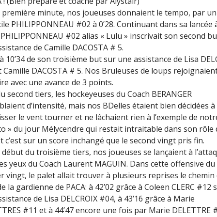
! (Bien préparé et coaché par Alystair)
a première minute, nos joueuses donnaient le tempo, par un
cile PHILIPPONNEAU #02 à 0’28. Continuant dans sa lancée à
 PHILIPPONNEAU #02 alias « Lulu » inscrivait son second bu
ssistance de Camille DACOSTA # 5.
 à 10’34 de son troisième but sur une assistance de Lisa DE
t Camille DACOSTA # 5. Nos Bruleuses de loups rejoignaient
ire avec une avance de 3 points.
du second tiers, les hockeyeuses du Coach BERANGER
laient d’intensité, mais nos BDelles étaient bien décidées à
isser le vent tourner et ne lâchaient rien à l’exemple de notr
to » du jour Mélycendre qui restait intraitable dans son rôle
Et c’est sur un score inchangé que le second vingt pris fin.
 début du troisième tiers, nos joueuses se lançaient à l’atta
les yeux du Coach Laurent MAGUIN. Dans cette offensive du
r vingt, le palet allait trouver à plusieurs reprises le chemin
 de la gardienne de PACA: à 42’02 grâce à Coleen CLERC #12 
ssistance de Lisa DELCROIX #04, à 43’16 grâce à Marie
TRES #11 et à 44’47 encore une fois par Marie DELETTRE 