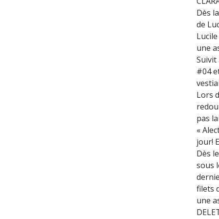
CLARA 
Dès l
de Lu
Lucile
une a
Suivit
#04 e
vestia
Lors 
redoub
pas la
« Alec
jour! 
Dès le
sous 
dernie
filets
une a
DELET