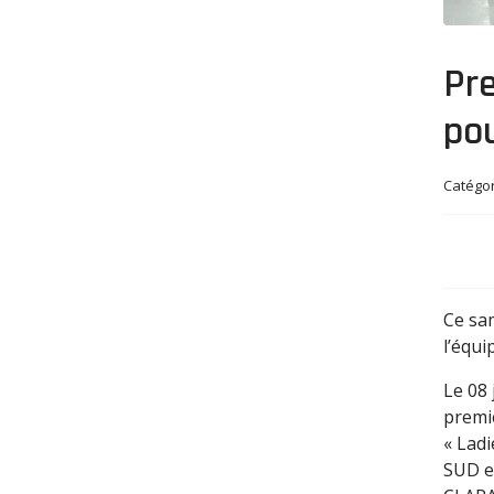
Pre
pou
Catégo
Ce sam
l’équi
Le 08 
premiè
« Ladi
SUD e