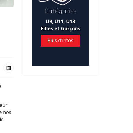
Catégories
2
U9, U11, U13
Filles et Garçons
Plus d'infos
e
leur
ue nos
le