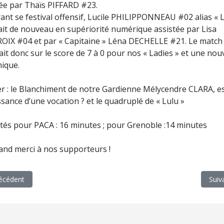
tée par Thaïs PIFFARD #23.
ant se festival offensif, Lucile PHILIPPONNEAU #02 alias « L
ait de nouveau en supériorité numérique assistée par Lisa
OIX #04 et par « Capitaine » Léna DECHELLE #21. Le match
ait donc sur le score de 7 à 0 pour nos « Ladies » et une nou
ique.
er : le Blanchiment de notre Gardienne Mélycendre CLARA, e
ssance d’une vocation ? et le quadruplé de « Lulu »
tés pour PACA : 16 minutes ; pour Grenoble :14 minutes
and merci à nos supporteurs !
cle précédent : U9 vente de ravioles et crétins des alpes
Arti
écédent
Suiv