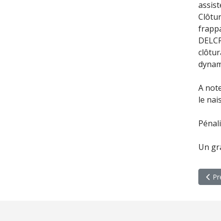
assis
Clôtur
frapp
DELCR
clôtur
dynam
A not
le nai
Pénali
Un gr
Arti
Pr