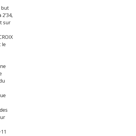
 but
 2’34,
t sur
LCROIX
 le
 ne
e
 du
que
 des
sur
#11